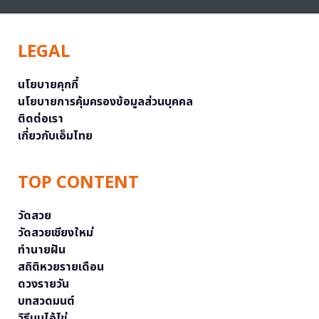
LEGAL
นโยบายคุกกี้
นโยบายการคุ้มครองข้อมูลส่วนบุคคล
ติดต่อเรา
เกี่ยวกับเอ็มไทย
TOP CONTENT
วัดสวย
วัดสวยเชียงใหม่
ทำนายฝัน
สถิติหวยรายเดือน
ดวงรายวัน
บทสวดมนต์
วิธีบนไอ้ไข่