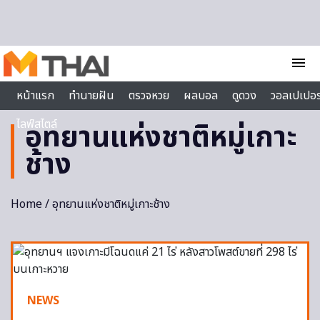
Skip to content
menu
หน้าแรก
ทำนายฝัน
ตรวจหวย
ผลบอล
ดูดวง
วอลเปเปอร
ไลฟ์สไตล์
อุทยานแห่งชาติหมู่เกาะ
ช้าง
Home
/ อุทยานแห่งชาติหมู่เกาะช้าง
NEWS