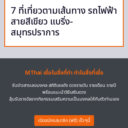
7 ที่เที่ยวตามเส้นทาง รถไฟฟ้า
สายสีเขียว แบริ่ง-
สมุทรปราการ
MThai เชื่อในสิ่งที่ทำ ทำในสิ่งที่เชื่อ
รับข่าวสารเลขมงคล สถิติเลขดัง ดวงรายวัน รายเดือน รายปี
พร้อมแนะนำวิธีเสริมดวง
ลุ้นรับรางวัลจากกิจกรรมเสริมความเป็นมงคลให้กับตัวท่านเอง
เปิดสมัครสมาชิก (ฟรี) เร็วๆนี้