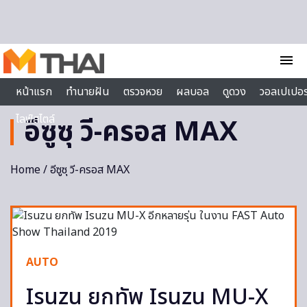
Skip to content
menu
หน้าแรก
ทำนายฝัน
ตรวจหวย
ผลบอล
ดูดวง
วอลเปเปอร
ไลฟ์สไตล์
อีซูซุ วี-ครอส MAX
Home
/ อีซูซุ วี-ครอส MAX
AUTO
Isuzu ยกทัพ Isuzu MU-X