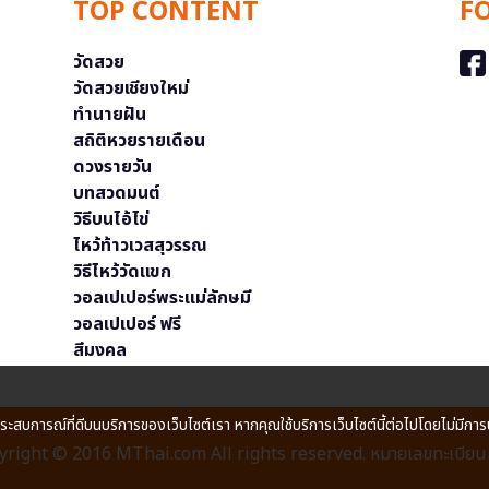
TOP CONTENT
F
วัดสวย
วัดสวยเชียงใหม่
ทำนายฝัน
สถิติหวยรายเดือน
ดวงรายวัน
บทสวดมนต์
วิธีบนไอ้ไข่
ไหว้ท้าวเวสสุวรรณ
วิธีไหว้วัดแขก
วอลเปเปอร์พระแม่ลักษมี
วอลเปเปอร์ ฟรี
สีมงคล
ประสบการณ์ที่ดีบนบริการของเว็บไซต์เรา หากคุณใช้บริการเว็บไซต์นี้ต่อไปโดยไม่มีการ
right © 2016 MThai.com All rights reserved. หมายเลขทะเบียนก