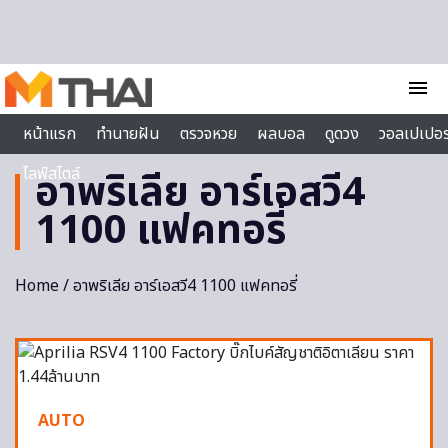
Skip to content
menu
หน้าแรก
ทำนายฝัน
ตรวจหวย
ผลบอล
ดูดวง
วอลเปเปอร
ไลฟ์สไตล์
อาพริเลีย อาร์เอสวี4
1100 แฟคทอรี่
Home
/ อาพริเลีย อาร์เอสวี4 1100 แฟคทอรี่
AUTO