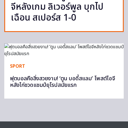
จีหลังเกม ลิเวอร์พูล บุกไป
เฉือน สเปอร์ส 1-0
SPORT
ฟุตบอลคือสิ่งสวยงาม! ‘ตูน บอดี้สแลม’ โพสต์ไอจี
หลังไก่ชวดแชมป์ยุโรปสมัยแรก