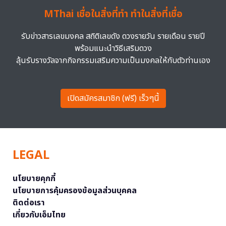
MThai เชื่อในสิ่งที่ทำ ทำในสิ่งที่เชื่อ
รับข่าวสารเลขมงคล สถิติเลขดัง ดวงรายวัน รายเดือน รายปี
พร้อมแนะนำวิธีเสริมดวง
ลุ้นรับรางวัลจากกิจกรรมเสริมความเป็นมงคลให้กับตัวท่านเอง
เปิดสมัครสมาชิก (ฟรี) เร็วๆนี้
LEGAL
นโยบายคุกกี้
นโยบายการคุ้มครองข้อมูลส่วนบุคคล
ติดต่อเรา
เกี่ยวกับเอ็มไทย