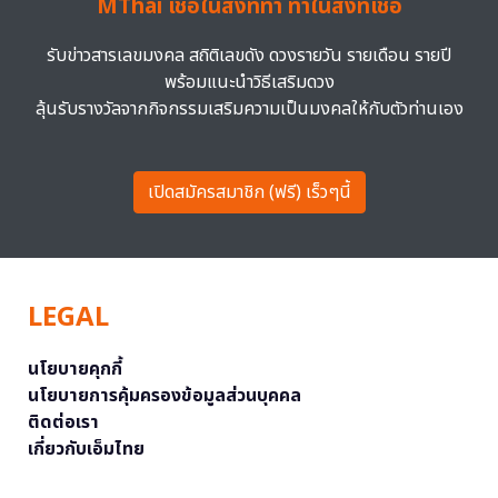
MThai เชื่อในสิ่งที่ทำ ทำในสิ่งที่เชื่อ
รับข่าวสารเลขมงคล สถิติเลขดัง ดวงรายวัน รายเดือน รายปี
พร้อมแนะนำวิธีเสริมดวง
ลุ้นรับรางวัลจากกิจกรรมเสริมความเป็นมงคลให้กับตัวท่านเอง
เปิดสมัครสมาชิก (ฟรี) เร็วๆนี้
LEGAL
นโยบายคุกกี้
นโยบายการคุ้มครองข้อมูลส่วนบุคคล
ติดต่อเรา
เกี่ยวกับเอ็มไทย