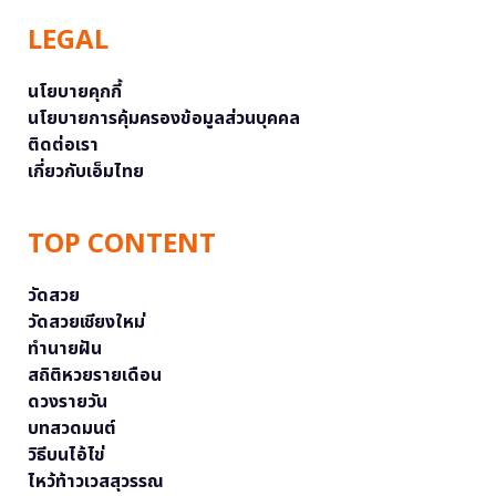
LEGAL
นโยบายคุกกี้
นโยบายการคุ้มครองข้อมูลส่วนบุคคล
ติดต่อเรา
เกี่ยวกับเอ็มไทย
TOP CONTENT
วัดสวย
วัดสวยเชียงใหม่
ทำนายฝัน
สถิติหวยรายเดือน
ดวงรายวัน
บทสวดมนต์
วิธีบนไอ้ไข่
ไหว้ท้าวเวสสุวรรณ