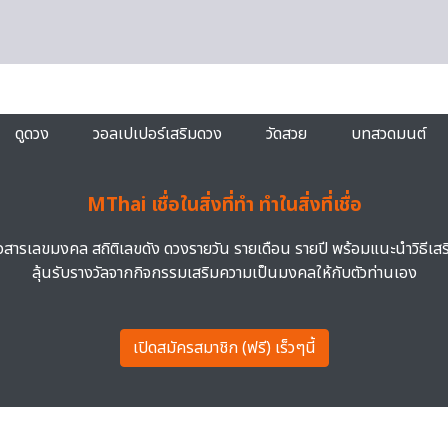
ดูดวง
วอลเปเปอร์เสริมดวง
วัดสวย
บทสวดมนต์
MThai เชื่อในสิ่งที่ทำ ทำในสิ่งที่เชื่อ
าวสารเลขมงคล สถิติเลขดัง ดวงรายวัน รายเดือน รายปี พร้อมแนะนำวิธีเส
ลุ้นรับรางวัลจากกิจกรรมเสริมความเป็นมงคลให้กับตัวท่านเอง
เปิดสมัครสมาชิก (ฟรี) เร็วๆนี้