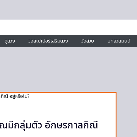
ดูดวง
วอลเปเปอร์เสริมดวง
วัดสวย
บทสวดมนต์
ุณมีกลุ่มตัว อักษรกาลกิณี