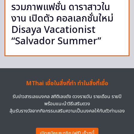
รวมภาพแฟชั่น ดาราสาวใน
งาน เปิดตัว คอลเลกชั่นใหม่
Disaya Vacationist
“Salvador Summer”
MThai เชื่อในสิ่งที่ทำ ทำในสิ่งที่เชื่อ
รับข่าวสารเลขมงคล สถิติเลขดัง ดวงรายวัน รายเดือน รายปี
พร้อมแนะนำวิธีเสริมดวง
ลุ้นรับรางวัลจากกิจกรรมเสริมความเป็นมงคลให้กับตัวท่านเอง
เปิดสมัครสมาชิก (ฟรี) เร็วๆนี้