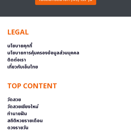
LEGAL
นโยบายคุกกี้
นโยบายการคุ้มครองข้อมูลส่วนบุคคล
ติดต่อเรา
เกี่ยวกับเอ็มไทย
TOP CONTENT
วัดสวย
วัดสวยเชียงใหม่
ทำนายฝัน
สถิติหวยรายเดือน
ดวงรายวัน