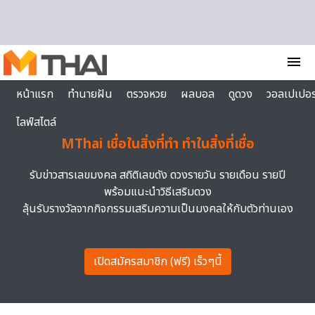
Skip to content
menu
หน้าแรก
ทำนายฝัน
ตรวจหวย
ผลบอล
ดูดวง
วอลเปเปอร
ไลฟ์สไตล์
MThai เชื่อในสิ่งที่ทำ ทำในสิ่งที่เชื่อ
รับข่าวสารเลขมงคล สถิติเลขดัง ดวงรายวัน รายเดือน รายปี
พร้อมแนะนำวิธีเสริมดวง
ลุ้นรับรางวัลจากกิจกรรมเสริมความเป็นมงคลให้กับตัวท่านเอง
เปิดสมัครสมาชิก (ฟรี) เร็วๆนี้