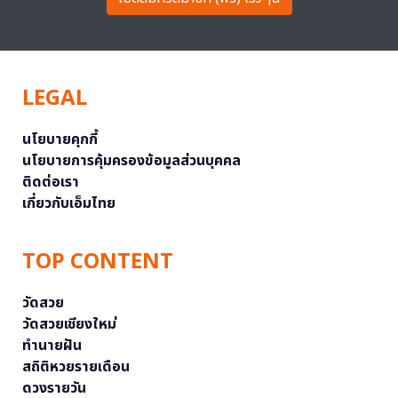
LEGAL
นโยบายคุกกี้
นโยบายการคุ้มครองข้อมูลส่วนบุคคล
ติดต่อเรา
เกี่ยวกับเอ็มไทย
TOP CONTENT
วัดสวย
วัดสวยเชียงใหม่
ทำนายฝัน
สถิติหวยรายเดือน
ดวงรายวัน