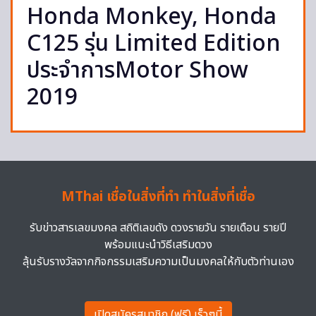
Honda Monkey, Honda
C125 รุ่น Limited Edition
ประจำการMotor Show
2019
MThai เชื่อในสิ่งที่ทำ ทำในสิ่งที่เชื่อ
รับข่าวสารเลขมงคล สถิติเลขดัง ดวงรายวัน รายเดือน รายปี
พร้อมแนะนำวิธีเสริมดวง
ลุ้นรับรางวัลจากกิจกรรมเสริมความเป็นมงคลให้กับตัวท่านเอง
เปิดสมัครสมาชิก (ฟรี) เร็วๆนี้