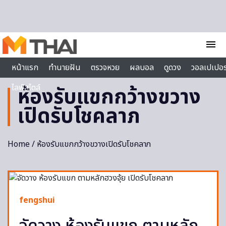
Skip to content
menu
หน้าแรก
ทำนายฝัน
ตรวจหวย
ผลบอล
ดูดวง
วอลเปเปอร
ไลฟ์สไตล์
ห้องรับแขกกว้างขวาง
เปิดรับโชคลาภ
Home
/ ห้องรับแขกกว้างขวางเปิดรับโชคลาภ
fengshui