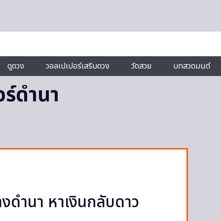
ดูดวง
วอลเปเปอร์เสริมดวง
วัดสวย
บทสวดมนต์
อร์ดำนา
จ้างดำนา หาเงินกลับดาว