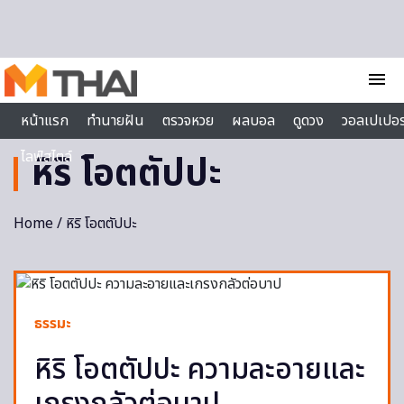
Skip to content
menu
หน้าแรก
ทำนายฝัน
ตรวจหวย
ผลบอล
ดูดวง
วอลเปเปอร
ไลฟ์สไตล์
หิริ โอตตัปปะ
Home
/ หิริ โอตตัปปะ
ธรรมะ
หิริ โอตตัปปะ ความละอายและ