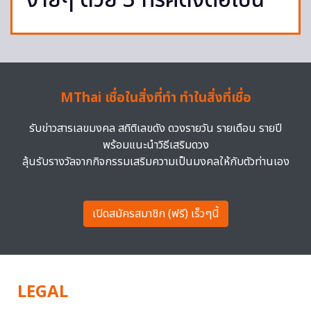
ง่ายๆ ด้วย 3 ทริคดังต่อไปนี้
MThai เชื่อในสิ่งที่ทำ ทำในสิ่งที่เชื่อ
รับข่าวสารเลขมงคล สถิติเลขดัง ดวงรายวัน รายเดือน รายปี
พร้อมแนะนำวิธีเสริมดวง
ลุ้นรับรางวัลจากกิจกรรมเสริมความเป็นมงคลให้กับตัวท่านเอง
เปิดสมัครสมาชิก (ฟรี) เร็วๆนี้
LEGAL