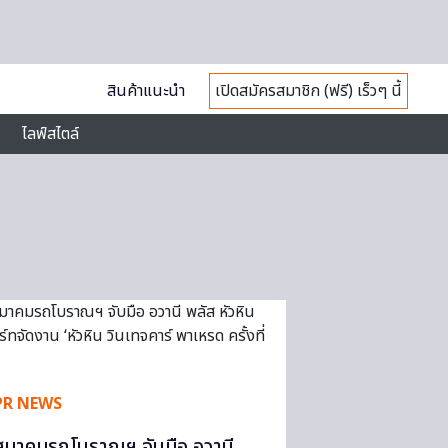
สินค้าแนะนำ
เปิดสมัครสมาชิก (ฟรี) เร็วๆ นี้
ไลฟ์สไตล์
PR NEWS
สมาคมรถโบราณฯ จับมือ อวานี