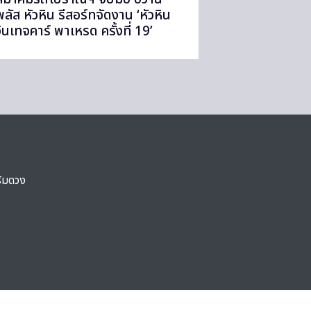
พลัส หัวหิน รีสอร์ทจัดงาน ‘หัวหิน
วินเทจคาร์ พาเหรด ครั้งที่ 19’
ริมดวง