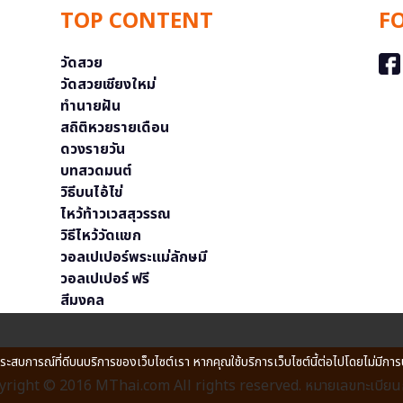
TOP CONTENT
F
วัดสวย
วัดสวยเชียงใหม่
ทำนายฝัน
สถิติหวยรายเดือน
ดวงรายวัน
บทสวดมนต์
วิธีบนไอ้ไข่
ไหว้ท้าวเวสสุวรรณ
วิธีไหว้วัดแขก
วอลเปเปอร์พระแม่ลักษมี
วอลเปเปอร์ ฟรี
สีมงคล
ประสบการณ์ที่ดีบนบริการของเว็บไซต์เรา หากคุณใช้บริการเว็บไซต์นี้ต่อไปโดยไม่มีการ
right © 2016 MThai.com All rights reserved. หมายเลขทะเบียนก