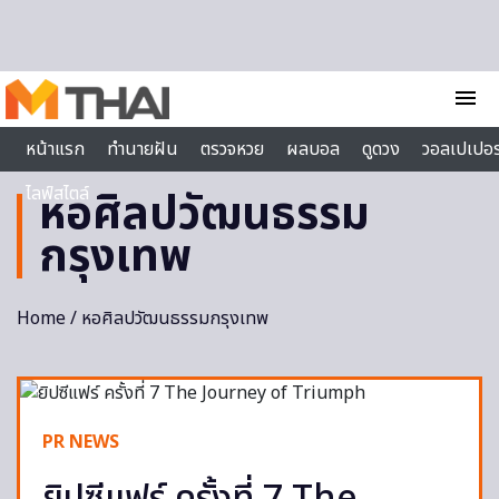
Skip to content
menu
หน้าแรก
ทำนายฝัน
ตรวจหวย
ผลบอล
ดูดวง
วอลเปเปอร
ไลฟ์สไตล์
หอศิลปวัฒนธรรม
กรุงเทพ
Home
/ หอศิลปวัฒนธรรมกรุงเทพ
PR NEWS