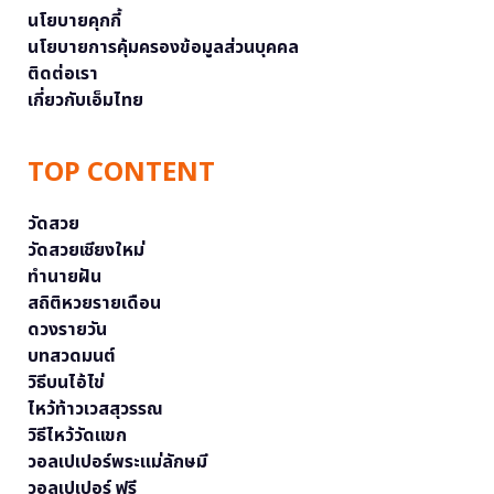
นโยบายคุกกี้
นโยบายการคุ้มครองข้อมูลส่วนบุคคล
ติดต่อเรา
เกี่ยวกับเอ็มไทย
TOP CONTENT
วัดสวย
วัดสวยเชียงใหม่
ทำนายฝัน
สถิติหวยรายเดือน
ดวงรายวัน
บทสวดมนต์
วิธีบนไอ้ไข่
ไหว้ท้าวเวสสุวรรณ
วิธีไหว้วัดแขก
วอลเปเปอร์พระแม่ลักษมี
วอลเปเปอร์ ฟรี