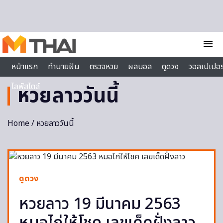
Skip to content
menu
หน้าแรก
ทำนายฝัน
ตรวจหวย
ผลบอล
ดูดวง
วอลเปเปอร
ไลฟ์สไตล์
หวยลาววันนี้
Home
/ หวยลาววันนี้
ดูดวง
หวยลาว 19 มีนาคม 2563