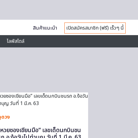
สินค้าแนะนำ
เปิดสมัครสมาชิก (ฟรี) เร็วๆ นี้
ไลฟ์สไตล์
ดูดวง
“หวยซองเขียนมือ” เลขเด็ดนกบินชน
รถ อ.ง้อวันไปทำบุญ วันที่ 1 มี.ค. 63