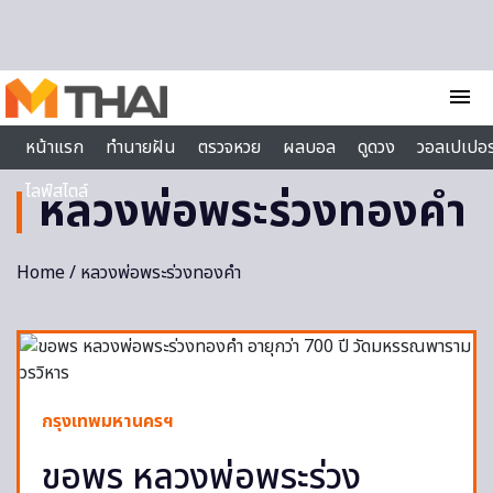
Skip to content
menu
หน้าแรก
ทำนายฝัน
ตรวจหวย
ผลบอล
ดูดวง
วอลเปเปอร
ไลฟ์สไตล์
หลวงพ่อพระร่วงทองคำ
Home
/ หลวงพ่อพระร่วงทองคำ
กรุงเทพมหานครฯ
ขอพร หลวงพ่อพระร่วง