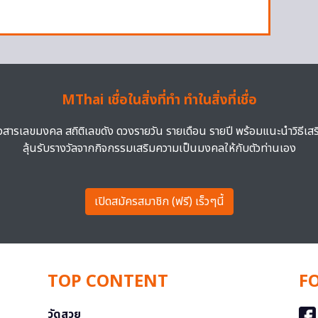
MThai เชื่อในสิ่งที่ทำ ทำในสิ่งที่เชื่อ
าวสารเลขมงคล สถิติเลขดัง ดวงรายวัน รายเดือน รายปี พร้อมแนะนำวิธีเส
ลุ้นรับรางวัลจากกิจกรรมเสริมความเป็นมงคลให้กับตัวท่านเอง
เปิดสมัครสมาชิก (ฟรี) เร็วๆนี้
TOP CONTENT
F
วัดสวย