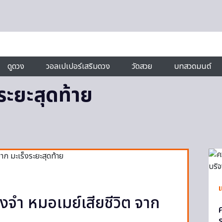
ดูดวง
วอลเปเปอร์เสริมดวง
วัดสวย
บทสวดมนต์
งระยะสุดท้าย
แ
งจำ หมอเมย์เสียชีวิต จาก