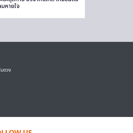
ลมหายใจ
ริมดวง