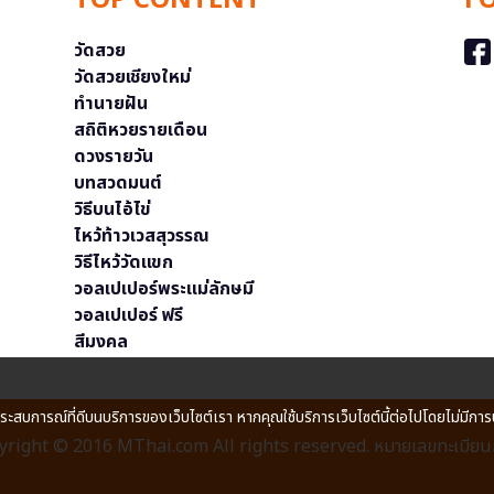
TOP CONTENT
F
วัดสวย
วัดสวยเชียงใหม่
ทำนายฝัน
สถิติหวยรายเดือน
ดวงรายวัน
บทสวดมนต์
วิธีบนไอ้ไข่
ไหว้ท้าวเวสสุวรรณ
วิธีไหว้วัดแขก
วอลเปเปอร์พระแม่ลักษมี
วอลเปเปอร์ ฟรี
สีมงคล
ประสบการณ์ที่ดีบนบริการของเว็บไซต์เรา หากคุณใช้บริการเว็บไซต์นี้ต่อไปโดยไม่มีการ
right © 2016 MThai.com All rights reserved. หมายเลขทะเบียนก