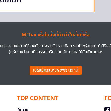
็นเลือด
MThai เชื่อในสิ่งที่ทำ ทำในสิ่งที่เชื่อ
าวสารเลขมงคล สถิติเลขดัง ดวงรายวัน รายเดือน รายปี พร้อมแนะนำวิธีเส
ลุ้นรับรางวัลจากกิจกรรมเสริมความเป็นมงคลให้กับตัวท่านเอง
เปิดสมัครสมาชิก (ฟรี) เร็วๆนี้
TOP CONTENT
F
วัดสวย