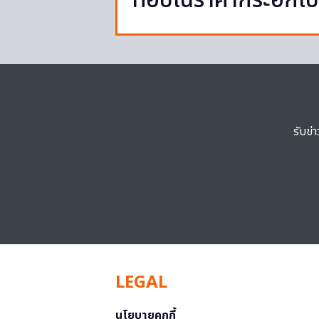
ท็อปในราคากระอักเป
รับข่
LEGAL
นโยบายคุกกี้