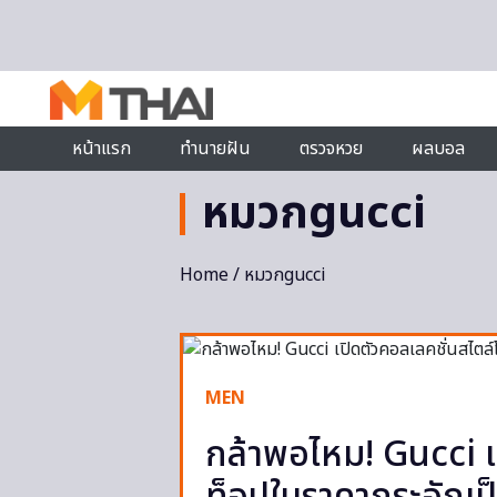
Skip to content
หน้าแรก
ทำนายฝัน
ตรวจหวย
ผลบอล
หมวกgucci
Home
/ หมวกgucci
MEN
กล้าพอไหม! Gucci เ