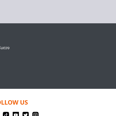
ริมดวง
OLLOW US