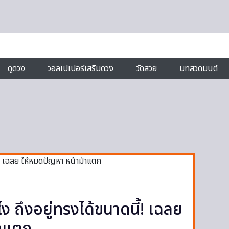
ดูดวง
วอลเปเปอร์เสริมดวง
วัดสวย
บทสวดมนต์
ไง ถึงอยู่ทรงได้ขนาดนี้! เฉลย