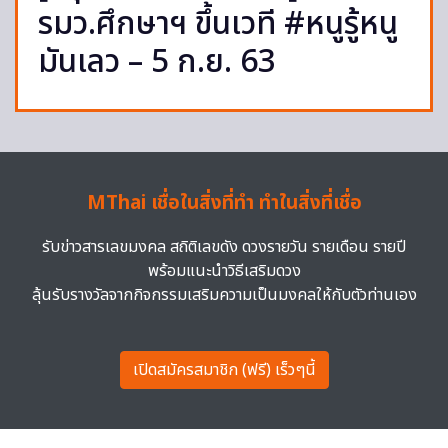
รมว.ศึกษาฯ ขึ้นเวที #หนูรู้หนู
มันเลว – 5 ก.ย. 63
MThai เชื่อในสิ่งที่ทำ ทำในสิ่งที่เชื่อ
รับข่าวสารเลขมงคล สถิติเลขดัง ดวงรายวัน รายเดือน รายปี
พร้อมแนะนำวิธีเสริมดวง
ลุ้นรับรางวัลจากกิจกรรมเสริมความเป็นมงคลให้กับตัวท่านเอง
เปิดสมัครสมาชิก (ฟรี) เร็วๆนี้