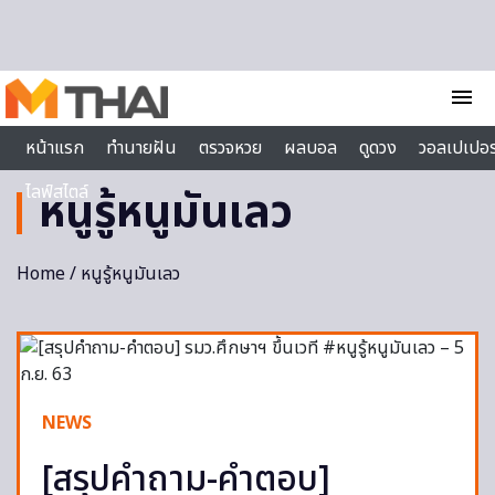
Skip to content
menu
หน้าแรก
ทำนายฝัน
ตรวจหวย
ผลบอล
ดูดวง
วอลเปเปอร
ไลฟ์สไตล์
หนูรู้หนูมันเลว
Home
/ หนูรู้หนูมันเลว
NEWS
[สรุปคำถาม-คำตอบ]