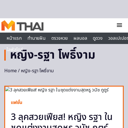
Skip to content
menu
หน้าแรก
ทำนายฝัน
ตรวจหวย
ผลบอล
ดูดวง
วอลเปเปอร
ไลฟ์สไตล์
หญิง-รฐา โพธิ์งาม
Home
/ หญิง-รฐา โพธิ์งาม
แฟชั่น
3 ลุคสวยเฟียส! หญิง รฐา ใน