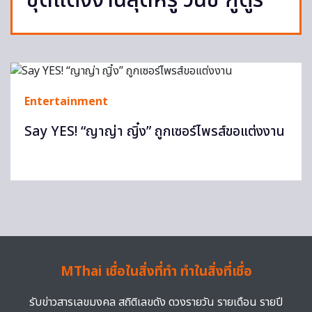
ชุดแต่งงานสุดหรู วนัช กูตูร์
Entertainment
Say YES! “ญาญ่า ญิ๋ง” ถูกเซอร์ไพรส์ขอแต่งงาน
MThai เชื่อในสิ่งที่ทำ ทำในสิ่งที่เชื่อ
รับข่าวสารเลขมงคล สถิติเลขดัง ดวงรายวัน รายเดือน รายปี