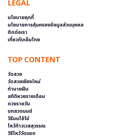
LEGAL
นโยบายคุกกี้
นโยบายการคุ้มครองข้อมูลส่วนบุคคล
ติดต่อเรา
เกี่ยวกับเอ็มไทย
TOP CONTENT
วัดสวย
วัดสวยเชียงใหม่
ทำนายฝัน
สถิติหวยรายเดือน
ดวงรายวัน
บทสวดมนต์
วิธีบนไอ้ไข่
ไหว้ท้าวเวสสุวรรณ
วิธีไหว้วัดแขก