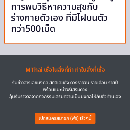
การพบวิธีหาความสุขกับ
ร่างกายตัวเอง ที่มีไฝบนตัว
กว่า500เม็ด
MThai เชื่อในสิ่งที่ทำ ทำในสิ่งที่เชื่อ
รับข่าวสารเลขมงคล สถิติเลขดัง ดวงรายวัน รายเดือน รายปี
พร้อมแนะนำวิธีเสริมดวง
ลุ้นรับรางวัลจากกิจกรรมเสริมความเป็นมงคลให้กับตัวท่านเอง
เปิดสมัครสมาชิก (ฟรี) เร็วๆนี้