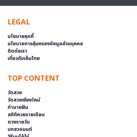
LEGAL
นโยบายคุกกี้
นโยบายการคุ้มครองข้อมูลส่วนบุคคล
ติดต่อเรา
เกี่ยวกับเอ็มไทย
TOP CONTENT
วัดสวย
วัดสวยเชียงใหม่
ทำนายฝัน
สถิติหวยรายเดือน
ดวงรายวัน
บทสวดมนต์
วิธีบนไอ้ไข่