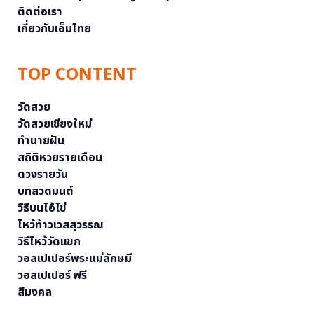
ติดต่อเรา
เกี่ยวกับเอ็มไทย
TOP CONTENT
วัดสวย
วัดสวยเชียงใหม่
ทำนายฝัน
สถิติหวยรายเดือน
ดวงรายวัน
บทสวดมนต์
วิธีบนไอ้ไข่
ไหว้ท้าวเวสสุวรรณ
วิธีไหว้วัดแขก
วอลเปเปอร์พระแม่ลักษมี
วอลเปเปอร์ ฟรี
สีมงคล