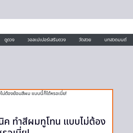
ดูดวง
วอลเปเปอร์เสริมดวง
วัดสวย
บทสวดมนต์
ิค ทำสีผมทูโทน แบบไม่ต้อง