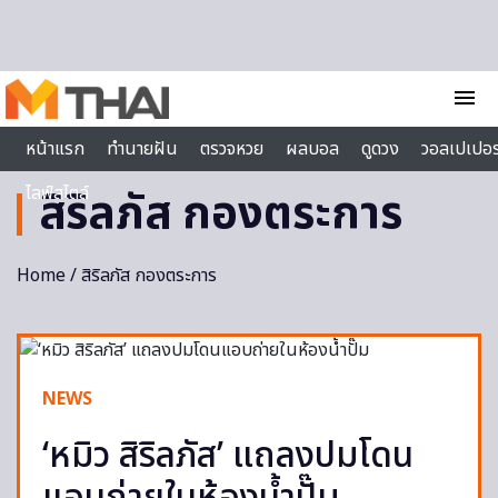
Skip to content
menu
หน้าแรก
ทำนายฝัน
ตรวจหวย
ผลบอล
ดูดวง
วอลเปเปอร
ไลฟ์สไตล์
สิริลภัส กองตระการ
Home
/ สิริลภัส กองตระการ
NEWS
‘หมิว สิริลภัส’ แถลงปมโดน