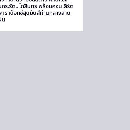
มทร.รัตนโกสินทร์ พร้อมคอนเสิร์ต
พาราด็อกซ์สุดมันส์ท่ามกลางสาย
ฝน