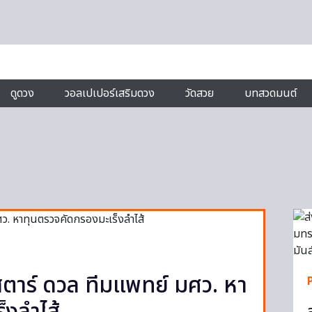
ดูดวง
วอลเปเปอร์เสริมดวง
วัดสวย
บทสวดมนต์
ตาร์ ดวล ทีมแพทย์ มศว. หา