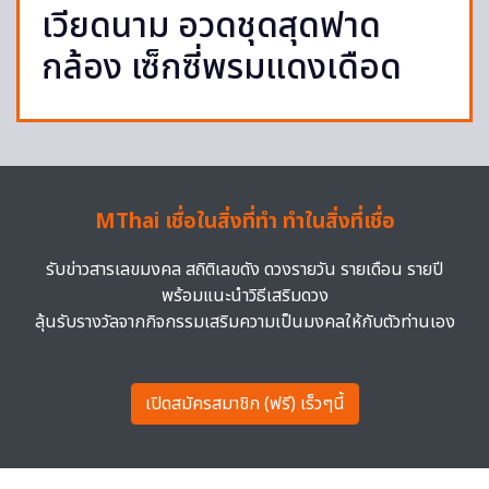
เวียดนาม อวดชุดสุดฟาด
กล้อง เซ็กซี่พรมแดงเดือด
MThai เชื่อในสิ่งที่ทำ ทำในสิ่งที่เชื่อ
รับข่าวสารเลขมงคล สถิติเลขดัง ดวงรายวัน รายเดือน รายปี
พร้อมแนะนำวิธีเสริมดวง
ลุ้นรับรางวัลจากกิจกรรมเสริมความเป็นมงคลให้กับตัวท่านเอง
เปิดสมัครสมาชิก (ฟรี) เร็วๆนี้