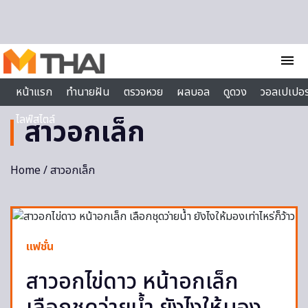
Skip to content
menu
หน้าแรก
ทำนายฝัน
ตรวจหวย
ผลบอล
ดูดวง
วอลเปเปอร
ไลฟ์สไตล์
สาวอกเล็ก
Home
/ สาวอกเล็ก
แฟชั่น
สาวอกไข่ดาว หน้าอกเล็ก