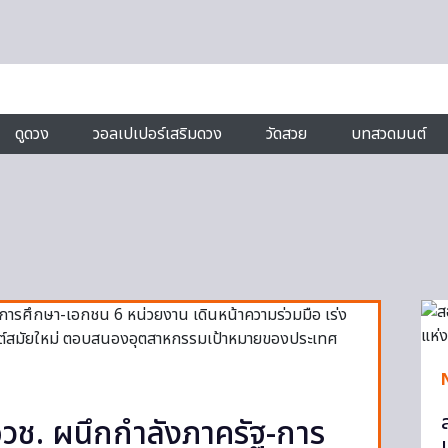
ดูดวง
วอลเปเปอร์เสริมดวง
วัดสวย
บทสวดมนต์
วช. ผนึกกำลังภาครัฐ-การ