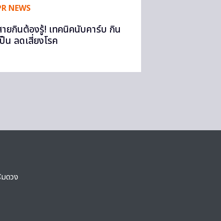
PR NEWS
สายกินต้องรู้! เทคนิคนับคาร์บ กิน
เป็น ลดเสี่ยงโรค
ริมดวง