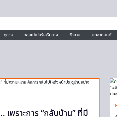
ดูดวง
วอลเปเปอร์เสริมดวง
วัดสวย
บทสวดมนต์
บ… เพราะการ “กลับบ้าน” ที่มี