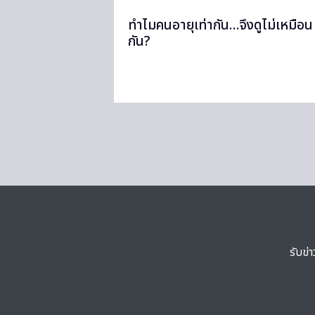
ทำไมคนอายุเท่ากัน…จึงดูไม่เหมือน
กัน?
รับข่