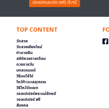
เปิดสมัครสมาชิก (ฟรี) เร็วๆนี้
TOP CONTENT
F
วัดสวย
วัดสวยเชียงใหม่
ทำนายฝัน
สถิติหวยรายเดือน
ดวงรายวัน
บทสวดมนต์
วิธีบนไอ้ไข่
ไหว้ท้าวเวสสุวรรณ
วิธีไหว้วัดแขก
วอลเปเปอร์พระแม่ลักษมี
วอลเปเปอร์ ฟรี
สีมงคล