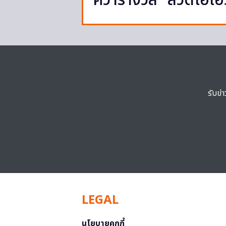
คว้ารางวัล “สวดโอ้เ
รับข่
LEGAL
นโยบายคุกกี้