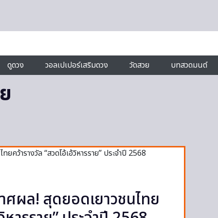
ดูดวง
วอลเปเปอร์เสริมดวง
วัดสวย
บทสวดมนต์
าย
าศผล! สุดยอดเยาวชนไทย