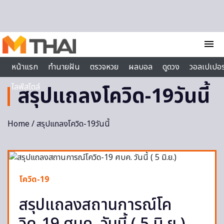
Skip to content
menu
หน้าแรก
ทำนายฝัน
ตรวจหวย
ผลบอล
ดูดวง
วอลเปเปอร
ไลฟ์สไตล์
สรุปแถลงโควิด-19วันนี้
Home
/ สรุปแถลงโควิด-19วันนี้
โควิด-19
สรุปแถลงสถานการณ์โค