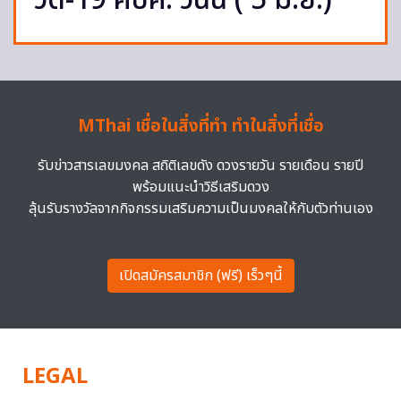
วิด-19 ศบค. วันนี้ ( 5 มิ.ย.)
MThai เชื่อในสิ่งที่ทำ ทำในสิ่งที่เชื่อ
รับข่าวสารเลขมงคล สถิติเลขดัง ดวงรายวัน รายเดือน รายปี
พร้อมแนะนำวิธีเสริมดวง
ลุ้นรับรางวัลจากกิจกรรมเสริมความเป็นมงคลให้กับตัวท่านเอง
เปิดสมัครสมาชิก (ฟรี) เร็วๆนี้
LEGAL