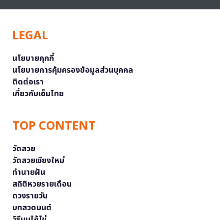
LEGAL
นโยบายคุกกี้
นโยบายการคุ้มครองข้อมูลส่วนบุคคล
ติดต่อเรา
เกี่ยวกับเอ็มไทย
TOP CONTENT
วัดสวย
วัดสวยเชียงใหม่
ทำนายฝัน
สถิติหวยรายเดือน
ดวงรายวัน
บทสวดมนต์
วิธีบนไอ้ไข่