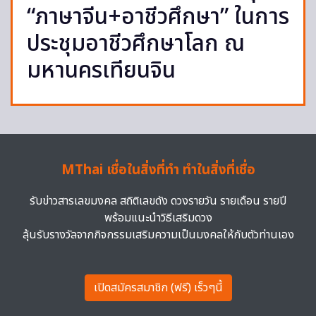
“ภาษาจีน+อาชีวศึกษา” ในการ
ประชุมอาชีวศึกษาโลก ณ
มหานครเทียนจิน
MThai เชื่อในสิ่งที่ทำ ทำในสิ่งที่เชื่อ
รับข่าวสารเลขมงคล สถิติเลขดัง ดวงรายวัน รายเดือน รายปี
พร้อมแนะนำวิธีเสริมดวง
ลุ้นรับรางวัลจากกิจกรรมเสริมความเป็นมงคลให้กับตัวท่านเอง
เปิดสมัครสมาชิก (ฟรี) เร็วๆนี้