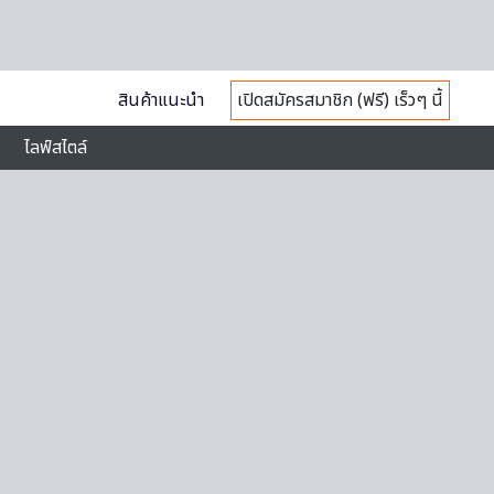
สินค้าแนะนำ
เปิดสมัครสมาชิก (ฟรี) เร็วๆ นี้
ไลฟ์สไตล์