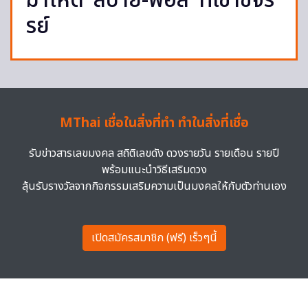
ฆ่าโหด ‘สปาย-ฟอส’ ที่เขาชีจร
รย์
MThai เชื่อในสิ่งที่ทำ ทำในสิ่งที่เชื่อ
รับข่าวสารเลขมงคล สถิติเลขดัง ดวงรายวัน รายเดือน รายปี
พร้อมแนะนำวิธีเสริมดวง
ลุ้นรับรางวัลจากกิจกรรมเสริมความเป็นมงคลให้กับตัวท่านเอง
เปิดสมัครสมาชิก (ฟรี) เร็วๆนี้