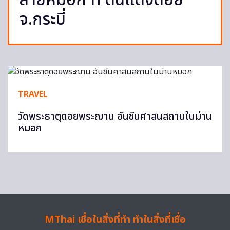
สายหมอก ที่ ดินแดงดอย
จ.กระบี่
TRAVEL
วัดพระธาตุดอยพระฌาน อันซีนศาสนสถานในม่าน
หมอก
MThai เชื่อในสิ่งที่ทำ ทำในสิ่งที่เชื่อ