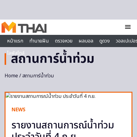
Skip to content
menu
หน้าแรก
ทำนายฝัน
ตรวจหวย
ผลบอล
ดูดวง
วอลเปเปอร
ไลฟ์สไตล์
สถานการ์น้ำท่วม
Home
/ สถานการ์น้ำท่วม
NEWS
รายงานสถานการณ์น้ำท่วม