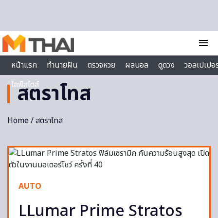
Skip to content
menu
หน้าแรก
ทำนายฝัน
ตรวจหวย
ผลบอล
ดูดวง
วอลเปเปอร
ไลฟ์สไตล์
สตราโทส
Home
/ สตราโทส
AUTO
LLumar Prime Stratos