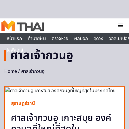
Skip to content
menu
หน้าแรก
ทำนายฝัน
ตรวจหวย
ผลบอล
ดูดวง
วอลเปเปอร
ไลฟ์สไตล์
ศาลเจ้ากวนอู
Home
/ ศาลเจ้ากวนอู
สุราษฎร์ธานี
ศาลเจ้ากวนอู เกาะสมุย องค์