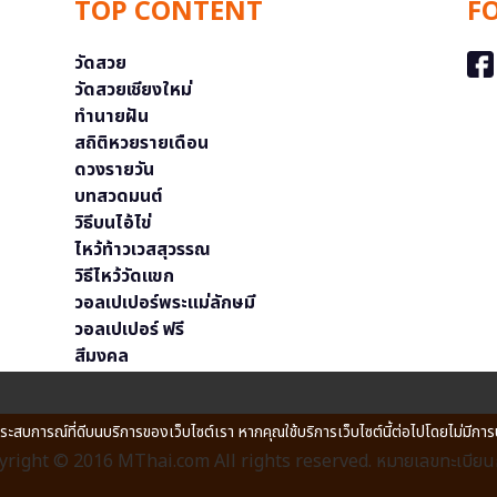
TOP CONTENT
F
วัดสวย
วัดสวยเชียงใหม่
ทำนายฝัน
สถิติหวยรายเดือน
ดวงรายวัน
บทสวดมนต์
วิธีบนไอ้ไข่
ไหว้ท้าวเวสสุวรรณ
วิธีไหว้วัดแขก
วอลเปเปอร์พระแม่ลักษมี
วอลเปเปอร์ ฟรี
สีมงคล
ประสบการณ์ที่ดีบนบริการของเว็บไซต์เรา หากคุณใช้บริการเว็บไซต์นี้ต่อไปโดยไม่มีการ
right © 2016 MThai.com All rights reserved. หมายเลขทะเบียนก