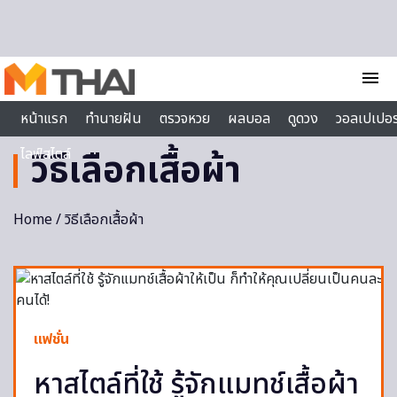
Skip to content
menu
หน้าแรก
ทำนายฝัน
ตรวจหวย
ผลบอล
ดูดวง
วอลเปเปอร
ไลฟ์สไตล์
วิธีเลือกเสื้อผ้า
Home
/ วิธีเลือกเสื้อผ้า
แฟชั่น
หาสไตล์ที่ใช้ รู้จักแมทช์เสื้อผ้า