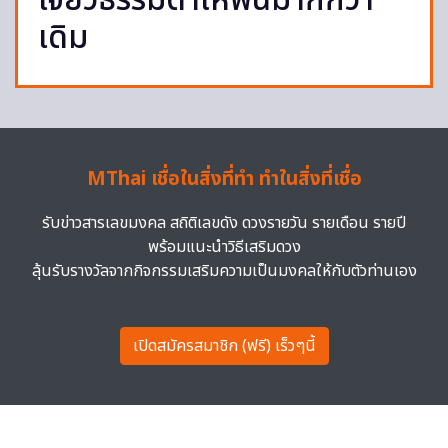
เจียวธรรมดาให้ฟินมากกว่า
เดิม
MThai เชื่อในสิ่งที่ทำ ทำในสิ่งที่เชื่อ
รับข่าวสารเลขมงคล สถิติเลขดัง ดวงรายวัน รายเดือน รายปี
พร้อมแนะนำวิธีเสริมดวง
ลุ้นรับรางวัลจากกิจกรรมเสริมความเป็นมงคลให้กับตัวท่านเอง
เปิดสมัครสมาชิก (ฟรี) เร็วๆนี้